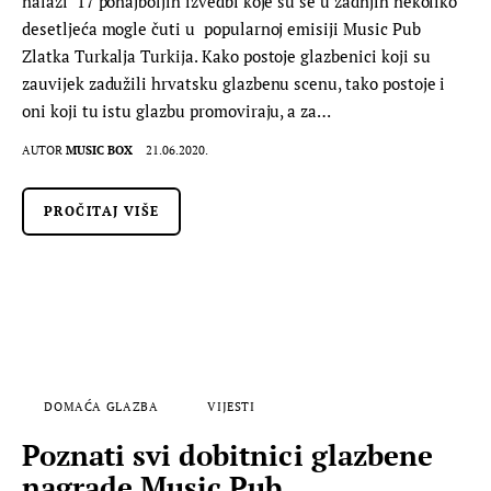
nalazi 17 ponajboljih izvedbi koje su se u zadnjih nekoliko
desetljeća mogle čuti u popularnoj emisiji Music Pub
Zlatka Turkalja Turkija. Kako postoje glazbenici koji su
zauvijek zadužili hrvatsku glazbenu scenu, tako postoje i
oni koji tu istu glazbu promoviraju, a za…
AUTOR
MUSIC BOX
21.06.2020.
PROČITAJ VIŠE
DOMAĆA GLAZBA
VIJESTI
Poznati svi dobitnici glazbene
nagrade Music Pub