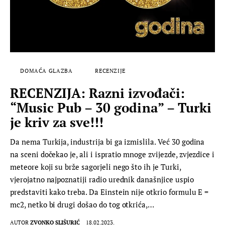
DOMAĆA GLAZBA
RECENZIJE
RECENZIJA: Razni izvođači:
“Music Pub – 30 godina” – Turki
je kriv za sve!!!
Da nema Turkija, industrija bi ga izmislila. Već 30 godina
na sceni dočekao je, ali i ispratio mnoge zvijezde, zvjezdice i
meteore koji su brže sagorjeli nego što ih je Turki,
vjerojatno najpoznatiji radio urednik današnjice uspio
predstaviti kako treba. Da Einstein nije otkrio formulu E =
mc2, netko bi drugi došao do tog otkrića,…
AUTOR
ZVONKO SLIŠURIĆ
18.02.2023.