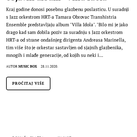
Kraj godine donosi posebnu glazbenu poslasticu. U suradnji
s Jazz orkestrom HRT-a Tamara Obrovac Transhistria
Ensemble predstavljaju album "Villa Idola". "Bilo mi je jako
drago kad sam dobila poziv za suradnju s Jazz orkestrom
HRT-a od strane ondašnjeg dirigenta Andreasa Marinella,
tim više što je orkestar sastavljen od sjajnih glazbenika,
mnogih i mlađe generacije, od kojih su neki i…
AUTOR
MUSIC BOX
28.11.2020.
PROČITAJ VIŠE