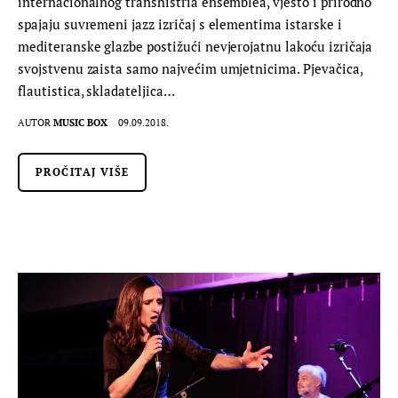
internacionalnog transhistria ensemblea, vješto i prirodno
spajaju suvremeni jazz izričaj s elementima istarske i
mediteranske glazbe postižući nevjerojatnu lakoću izričaja
svojstvenu zaista samo najvećim umjetnicima. Pjevačica,
flautistica, skladateljica…
AUTOR
MUSIC BOX
09.09.2018.
PROČITAJ VIŠE