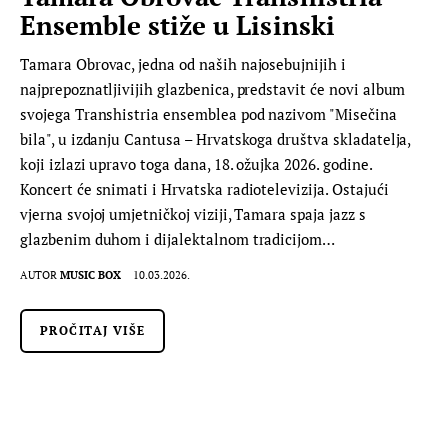
Ensemble stiže u Lisinski
Tamara Obrovac, jedna od naših najosebujnijih i
najprepoznatljivijih glazbenica, predstavit će novi album
svojega Transhistria ensemblea pod nazivom "Misečina
bila", u izdanju Cantusa – Hrvatskoga društva skladatelja,
koji izlazi upravo toga dana, 18. ožujka 2026. godine.
Koncert će snimati i Hrvatska radiotelevizija. Ostajući
vjerna svojoj umjetničkoj viziji, Tamara spaja jazz s
glazbenim duhom i dijalektalnom tradicijom…
AUTOR
MUSIC BOX
10.03.2026.
PROČITAJ VIŠE