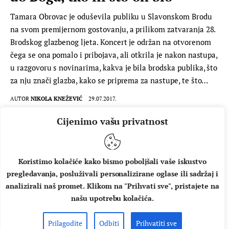
Tamara Obrovac je oduševila publiku u Slavonskom Brodu
na svom premijernom gostovanju, a prilikom zatvaranja 28.
Brodskog glazbenog ljeta. Koncert je održan na otvorenom
čega se ona pomalo i pribojava, ali otkrila je nakon nastupa,
u razgovoru s novinarima, kakva je bila brodska publika, što
za nju znači glazba, kako se priprema za nastupe, te što…
AUTOR
NIKOLA KNEŽEVIĆ
29.07.2017.
Cijenimo vašu privatnost
PROČITAJ VIŠE
Koristimo kolačiće kako bismo poboljšali vaše iskustvo
pregledavanja, posluživali personalizirane oglase ili sadržaj i
analizirali naš promet. Klikom na "Prihvati sve", pristajete na
našu upotrebu kolačića.
Prilagodite
Odbiti
Prihvatiti sve