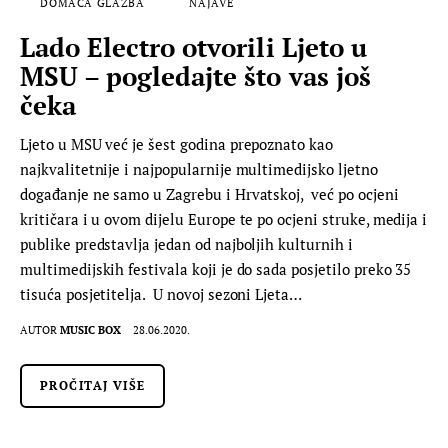
DOMAĆA GLAZBA
NAJAVE
Lado Electro otvorili Ljeto u
MSU – pogledajte što vas još
čeka
Ljeto u MSU već je šest godina prepoznato kao
najkvalitetnije i najpopularnije multimedijsko ljetno
događanje ne samo u Zagrebu i Hrvatskoj, već po ocjeni
kritičara i u ovom dijelu Europe te po ocjeni struke, medija i
publike predstavlja jedan od najboljih kulturnih i
multimedijskih festivala koji je do sada posjetilo preko 35
tisuća posjetitelja. U novoj sezoni Ljeta…
AUTOR
MUSIC BOX
28.06.2020.
PROČITAJ VIŠE