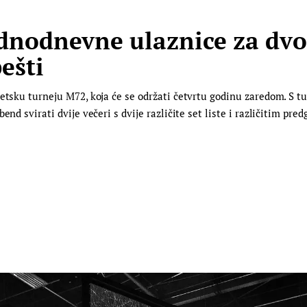
ednodnevne ulaznice za dvo
ešti
jetsku turneju M72, koja će se održati četvrtu godinu zaredom. S t
nd svirati dvije večeri s dvije različite set liste i različitim pred