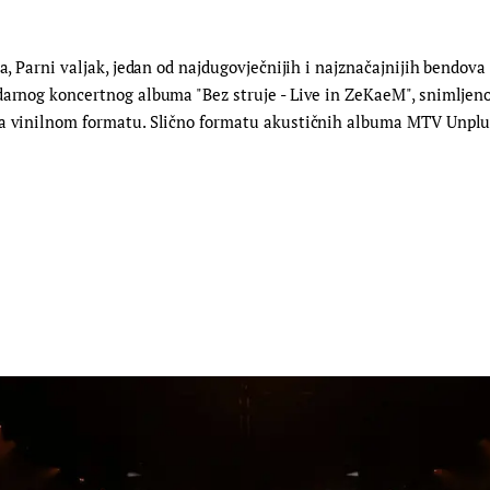
a, Parni valjak, jedan od najdugovječnijih i najznačajnijih bendova o
darnog koncertnog albuma "Bez struje - Live in ZeKaeM", snimljen
 na vinilnom formatu. Slično formatu akustičnih albuma MTV Unpl