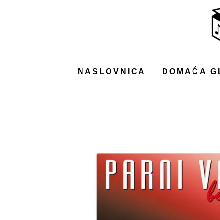
NASLOVNICA
DOMAĆA GLAZBA
STRANA GLAZBA
NASLOVNICA
DOMAĆA G
FILM
MUSIC BOX