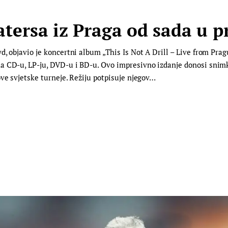
tersa iz Praga od sada u p
, objavio je koncertni album „This Is Not A Drill – Live from Prag
a CD-u, LP-ju, DVD-u i BD-u. Ovo impresivno izdanje donosi snim
ove svjetske turneje. Režiju potpisuje njegov…