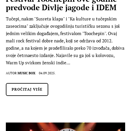
predvode Divlje jagode i IDEM
Tučepi, nakon "Susreta klapa" i "Ka kulture u tučepskim
zaseocima" zaključuje ovogodišnju turističku sezonu s još
jednim velikim događajem, festivalom ''Toochepin''. Ovaj
mali rock festival dobre nade, koji se održava od 2012.
godine, a na kojem je prodefiliralo preko 70 izvođača, dobiva
svoje četrnaesto izdanje. Najavile su ga još u kolovozu,
Warm Up svirkom ženski indie…
AUTOR
MUSIC BOX
04.09.2025.
PROČITAJ VIŠE