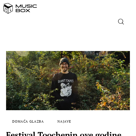
NASLOVNICA
DOMAĆA GLAZBA
STRANA GLAZBA
FILM
MUSIC BOX
DOMAĆA GLAZBA
NAJAVE
Festival Toochepin ove godine