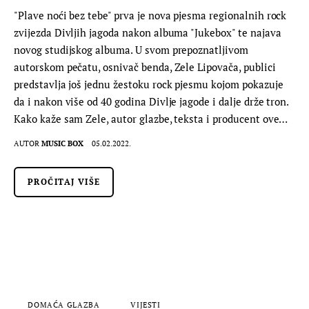
"Plave noći bez tebe" prva je nova pjesma regionalnih rock
zvijezda Divljih jagoda nakon albuma "Jukebox" te najava
novog studijskog albuma. U svom prepoznatljivom
autorskom pečatu, osnivač benda, Zele Lipovača, publici
predstavlja još jednu žestoku rock pjesmu kojom pokazuje
da i nakon više od 40 godina Divlje jagode i dalje drže tron.
Kako kaže sam Zele, autor glazbe, teksta i producent ove…
AUTOR
MUSIC BOX
05.02.2022.
PROČITAJ VIŠE
DOMAĆA GLAZBA
VIJESTI