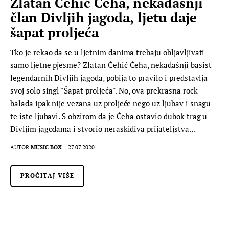
Zlatan Ćehić Ćeha, nekadašnji
član Divljih jagoda, ljetu daje
šapat proljeća
Tko je rekao da se u ljetnim danima trebaju obljavljivati
samo ljetne pjesme? Zlatan Ćehić Ćeha, nekadašnji basist
legendarnih Divljih jagoda, pobija to pravilo i predstavlja
svoj solo singl "Šapat proljeća". No, ova prekrasna rock
balada ipak nije vezana uz proljeće nego uz ljubav i snagu
te iste ljubavi. S obzirom da je Ćeha ostavio dubok trag u
Divljim jagodama i stvorio neraskidiva prijateljstva…
AUTOR
MUSIC BOX
27.07.2020.
PROČITAJ VIŠE