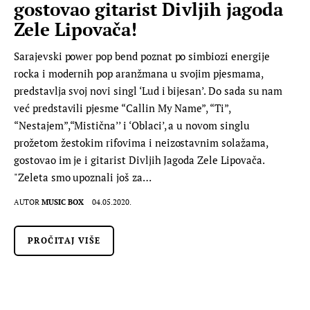
gostovao gitarist Divljih jagoda
Zele Lipovača!
Sarajevski power pop bend poznat po simbiozi energije
rocka i modernih pop aranžmana u svojim pjesmama,
predstavlja svoj novi singl ‘Lud i bijesan’. Do sada su nam
već predstavili pjesme “Callin My Name”, “Ti”,
“Nestajem”,“Mistična’’ i ‘Oblaci’, a u novom singlu
prožetom žestokim rifovima i neizostavnim solažama,
gostovao im je i gitarist Divljih Jagoda Zele Lipovača.
"Zeleta smo upoznali još za…
AUTOR
MUSIC BOX
04.05.2020.
PROČITAJ VIŠE