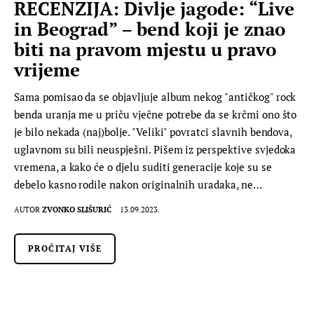
RECENZIJA: Divlje jagode: “Live
in Beograd” – bend koji je znao
biti na pravom mjestu u pravo
vrijeme
Sama pomisao da se objavljuje album nekog "antičkog" rock
benda uranja me u priču vječne potrebe da se krčmi ono što
je bilo nekada (naj)bolje. "Veliki" povratci slavnih bendova,
uglavnom su bili neuspješni. Pišem iz perspektive svjedoka
vremena, a kako će o djelu suditi generacije koje su se
debelo kasno rodile nakon originalnih uradaka, ne…
AUTOR
ZVONKO SLIŠURIĆ
13.09.2023.
PROČITAJ VIŠE