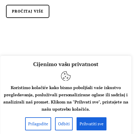
PROČITAJ VIŠE
Cijenimo vašu privatnost
DOMAĆA GLAZBA
VIJESTI
Divlje jagode s novom pjesmom
“Jukebox” objavile i istoimeni
Koristimo kolačiće kako bismo poboljšali vaše iskustvo
novi album!
pregledavanja, posluživali personalizirane oglase ili sadržaj i
analizirali naš promet. Klikom na "Prihvati sve", pristajete na
Nakon četiri najavna singla i skoro dvije godine poštenog
našu upotrebu kolačića.
rada, novi studijski album Divljih jagoda pod
nazivom "Jukebox" konačno je tu. Ovoga puta "Jukebox" je
Prilagodite
Odbiti
Prihvatiti sve
simbol njihovih početaka, prolaznosti vremena, ali i poruka