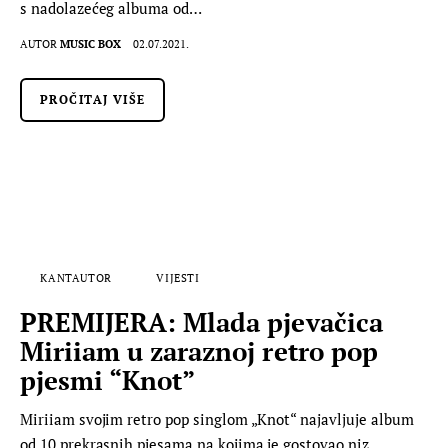
s nadolazećeg albuma od…
AUTOR
MUSIC BOX
02.07.2021.
PROČITAJ VIŠE
KANTAUTOR
VIJESTI
PREMIJERA: Mlada pjevačica
Miriiam u zaraznoj retro pop
pjesmi “Knot”
Miriiam svojim retro pop singlom „Knot“ najavljuje album
od 10 prekrasnih pjesama na kojima je gostovao niz