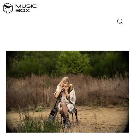
NASLOVNICA
DOMAĆA GLAZBA
STRANA GLAZBA
FILM
MUSIC BOX