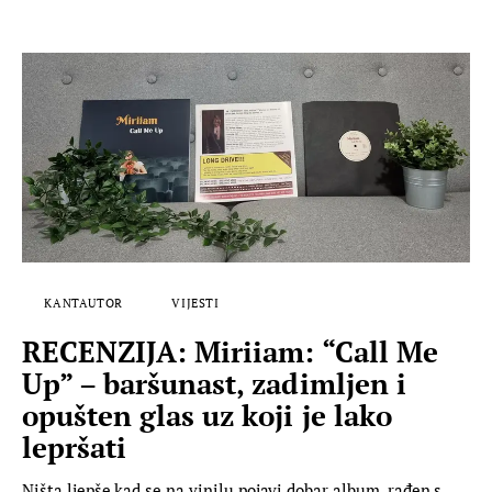
KANTAUTOR
VIJESTI
RECENZIJA: Miriiam: “Call Me
Up” – baršunast, zadimljen i
opušten glas uz koji je lako
lepršati
Ništa ljepše kad se na vinilu pojavi dobar album, rađen s