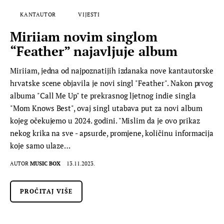
KANTAUTOR
VIJESTI
Miriiam novim singlom
“Feather” najavljuje album
Miriiam, jedna od najpoznatijih izdanaka nove kantautorske
hrvatske scene objavila je novi singl "Feather". Nakon prvog
albuma "Call Me Up" te prekrasnog ljetnog indie singla
"Mom Knows Best", ovaj singl utabava put za novi album
kojeg očekujemo u 2024. godini. "Mislim da je ovo prikaz
nekog krika na sve - apsurde, promjene, količinu informacija
koje samo ulaze…
AUTOR
MUSIC BOX
13.11.2023.
PROČITAJ VIŠE