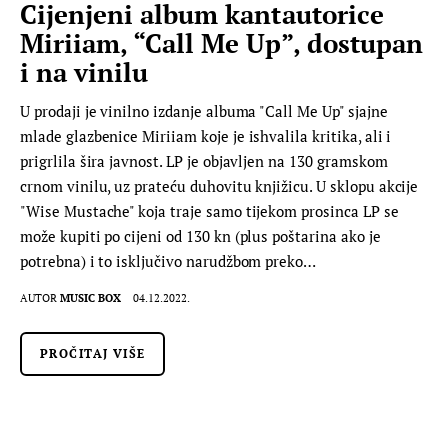
Cijenjeni album kantautorice
Miriiam, “Call Me Up”, dostupan
i na vinilu
U prodaji je vinilno izdanje albuma "Call Me Up" sjajne
mlade glazbenice Miriiam koje je ishvalila kritika, ali i
prigrlila šira javnost. LP je objavljen na 130 gramskom
crnom vinilu, uz prateću duhovitu knjižicu. U sklopu akcije
"Wise Mustache" koja traje samo tijekom prosinca LP se
može kupiti po cijeni od 130 kn (plus poštarina ako je
potrebna) i to isključivo narudžbom preko…
AUTOR
MUSIC BOX
04.12.2022.
PROČITAJ VIŠE