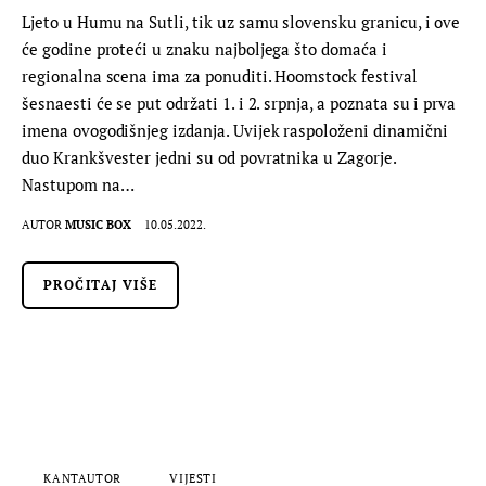
Ljeto u Humu na Sutli, tik uz samu slovensku granicu, i ove
će godine proteći u znaku najboljega što domaća i
regionalna scena ima za ponuditi. Hoomstock festival
šesnaesti će se put održati 1. i 2. srpnja, a poznata su i prva
imena ovogodišnjeg izdanja. Uvijek raspoloženi dinamični
duo Krankšvester jedni su od povratnika u Zagorje.
Nastupom na…
AUTOR
MUSIC BOX
10.05.2022.
PROČITAJ VIŠE
KANTAUTOR
VIJESTI