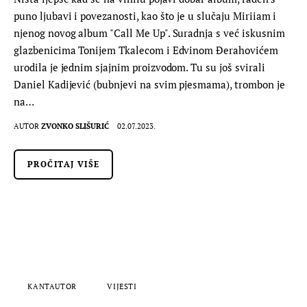
puno ljubavi i povezanosti, kao što je u slučaju Miriiam i
njenog novog album "Call Me Up". Suradnja s već iskusnim
glazbenicima Tonijem Tkalecom i Edvinom Đerahovićem
urodila je jednim sjajnim proizvodom. Tu su još svirali
Daniel Kadijević (bubnjevi na svim pjesmama), trombon je
na…
AUTOR
ZVONKO SLIŠURIĆ
02.07.2023.
PROČITAJ VIŠE
KANTAUTOR
VIJESTI