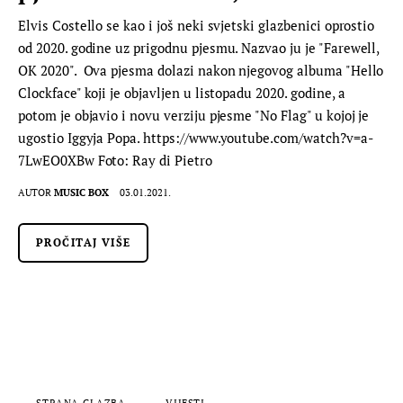
Elvis Costello se kao i još neki svjetski glazbenici oprostio
od 2020. godine uz prigodnu pjesmu. Nazvao ju je "Farewell,
OK 2020". Ova pjesma dolazi nakon njegovog albuma "Hello
Clockface" koji je objavljen u listopadu 2020. godine, a
potom je objavio i novu verziju pjesme "No Flag" u kojoj je
ugostio Iggyja Popa. https://www.youtube.com/watch?v=a-
7LwEO0XBw Foto: Ray di Pietro
AUTOR
MUSIC BOX
03.01.2021.
PROČITAJ VIŠE
STRANA GLAZBA
VIJESTI