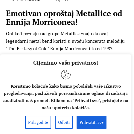
Emotivan oproštaj Metallice od
Ennija Morriconea!
Oni koji poznaju rad grupe Metallica znaju da ovaj
legendarni metal bend koristi u uvodu koncerata melodiju
"The Ecstasy of Gold" Ennija Morriconea i to od 1983.
godine. "The Ecstasy of Gold" je dio sountracka filma "Dobar,
Cijenimo vašu privatnost
loš, zao", a ta melodija ustupljena im je 1983. godine od kada
Metallica u uvodu koncerata koristi upravo nju. "Počivao…
AUTOR
MUSIC BOX
06.07.2020.
Koristimo kolačiće kako bismo poboljšali vaše iskustvo
pregledavanja, posluživali personalizirane oglase ili sadržaj i
PROČITAJ VIŠE
analizirali naš promet. Klikom na "Prihvati sve", pristajete na
našu upotrebu kolačića.
Prilagodite
Odbiti
Prihvatiti sve