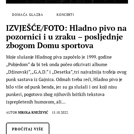
DOMAĆA GLAZBA
KONCERTI
IZVJEŠĆE/FOTO: Hladno pivo na
pozornici i u zraku – posljednje
zbogom Domu sportova
Moje slušanje Hladnog piva započelo je 1999. godine
„Pobjedom“ da bi tek onda počeo otkrivati albume
„Džinovski“, „G.A.D.“ i „Desetka“, tri najvažnija trofeja ovog
punk sastava iz Gajnica. Odmah treba reći, Hladno pivo je
bilo više od punk benda, jer su ga slušali i oni koji nisu
punkeri, pogotovo zbog njihovih britkih tekstova
isprepletenih humorom, ali…
AUTOR
NIKOLA KNEŽEVIĆ
15.10.2022.
PROČITAJ VIŠE