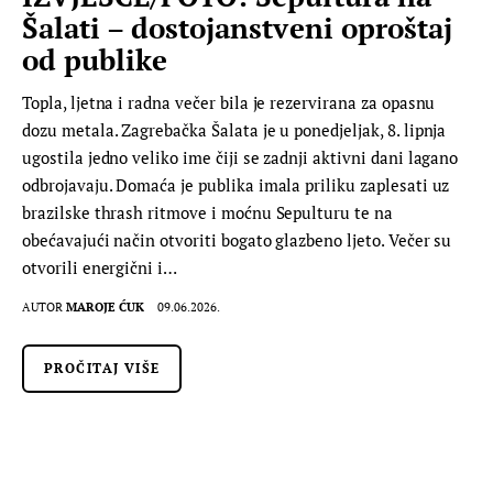
Šalati – dostojanstveni oproštaj
od publike
Topla, ljetna i radna večer bila je rezervirana za opasnu
dozu metala. Zagrebačka Šalata je u ponedjeljak, 8. lipnja
ugostila jedno veliko ime čiji se zadnji aktivni dani lagano
odbrojavaju. Domaća je publika imala priliku zaplesati uz
brazilske thrash ritmove i moćnu Sepulturu te na
obećavajući način otvoriti bogato glazbeno ljeto. Večer su
otvorili energični i…
AUTOR
MAROJE ĆUK
09.06.2026.
PROČITAJ VIŠE