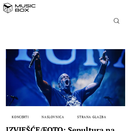
NASLOVNICA
DOMAĆA GLAZBA
STRANA GLAZBA
FILM
MUSIC BOX
KONCERTI
NASLOVNICA
STRANA GLAZBA
IZVJEŠĆE/FOTO: Sepultura na