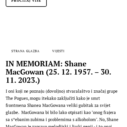
PROČITAJ VIŠE
STRANA GLAZBA
VIJESTI
IN MEMORIAM: Shane
MacGowan (25. 12. 1957. – 30.
11. 2023.)
I oni koji ne poznaju (dovoljno) stvaralaštvo i značaj grupe
The Pogues, mogu itekako zaključiti kako je smrt
frontmena Shanea MacGowana veliki gubitak za svijet
glazbe. MacGowana bi bilo lako otpisati kao "onog frajera
sa s*ebanim zubima i problemima s alkoholom". No, Shane
MacGowan je zapravo melodijski i lirski genij - i to onaj