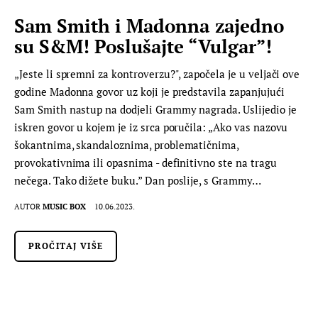
Sam Smith i Madonna zajedno
su S&M! Poslušajte “Vulgar”!
„Jeste li spremni za kontroverzu?", započela je u veljači ove
godine Madonna govor uz koji je predstavila zapanjujući
Sam Smith nastup na dodjeli Grammy nagrada. Uslijedio je
iskren govor u kojem je iz srca poručila: „Ako vas nazovu
šokantnima, skandaloznima, problematičnima,
provokativnima ili opasnima - definitivno ste na tragu
nečega. Tako dižete buku.” Dan poslije, s Grammy…
AUTOR
MUSIC BOX
10.06.2023.
PROČITAJ VIŠE