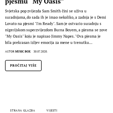
pjesmu “My Oasis”
Svjetska pop zvijezda Sam Smith čini se uživa u
suradnjama, do sada ih je imao nekoliko, a zadnja je s Demi
Lovato na pjesmi "I'm Ready". Sam je ostvario suradnju s
nigerijskom superzvijezdom Burna Boyem, a pjesma se zove
"My Oasis" koju je napisao Jimmy Napes. "Ova pjesma je
bila prekrasan izljev emocija za mene u trenutku…
AUTOR
MUSIC BOX
30.07.2020.
PROČITAJ VIŠE
STRANA GLAZBA
VIJESTI