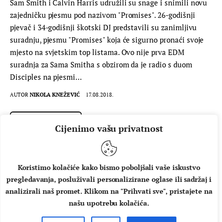
Sam Smith i Calvin Harris udružili su snage i snimili novu
zajedničku pjesmu pod nazivom "Promises". 26-godišnji
pjevač i 34-godišnji škotski DJ predstavili su zanimljivu
suradnju, pjesmu "Promises" koja će sigurno pronaći svoje
mjesto na svjetskim top listama. Ovo nije prva EDM
suradnja za Sama Smitha s obzirom da je radio s duom
Disciples na pjesmi…
AUTOR
NIKOLA KNEŽEVIĆ
17.08.2018.
PROČITAJ VIŠE
Cijenimo vašu privatnost
Koristimo kolačiće kako bismo poboljšali vaše iskustvo
pregledavanja, posluživali personalizirane oglase ili sadržaj i
analizirali naš promet. Klikom na "Prihvati sve", pristajete na
našu upotrebu kolačića.