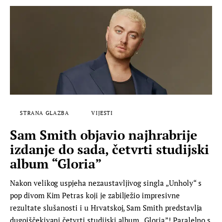
STRANA GLAZBA
VIJESTI
Sam Smith objavio najhrabrije
izdanje do sada, četvrti studijski
album “Gloria”
Nakon velikog uspjeha nezaustavljivog singla „Unholy“ s
pop divom Kim Petras koji je zabilježio impresivne
rezultate slušanosti i u Hrvatskoj, Sam Smith predstavlja
dugoiščekivani četvrti studijski album „Gloria”! Paralelno s