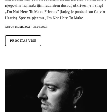
njegovim ‘najhrabrijim izdanjem dosad’, otkriven je i singl
„I'm Not Here To Make Friends” (kojeg je producirao Calvin
Harris). Spot za pjesmu „I'm Not Here To Make…
AUTOR
MUSIC BOX
28.01.2023.
PROČITAJ VIŠE