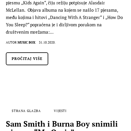
pjesmu „Kids Again“, čiju režiju potpisuje Alasdair
McLellan. Objava albuma na kojem se našlo 17 pjesama,
među kojima i hitovi „Dancing With A Stranger“ i „How Do
You Sleep?“ popraćena je i dirljivom porukom na
društvenim mrežama:…
AUTOR
MUSIC BOX
31.10.2020.
PROČITAJ VIŠE
STRANA GLAZBA
VIJESTI
Sam Smith i Burna Boy snimili