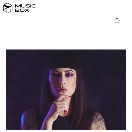
NASLOVNICA
DOMAĆA GLAZBA
STRANA GLAZBA
FILM
MUSIC BOX