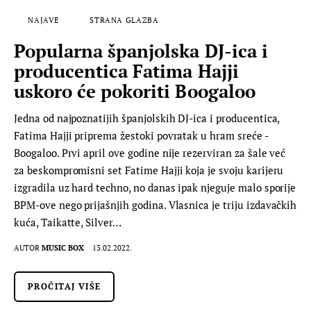
NAJAVE
STRANA GLAZBA
Popularna španjolska DJ-ica i
producentica Fatima Hajji
uskoro će pokoriti Boogaloo
Jedna od najpoznatijih španjolskih DJ-ica i producentica,
Fatima Hajji priprema žestoki povratak u hram sreće -
Boogaloo. Prvi april ove godine nije rezerviran za šale već
za beskompromisni set Fatime Hajji koja je svoju karijeru
izgradila uz hard techno, no danas ipak njeguje malo sporije
BPM-ove nego prijašnjih godina. Vlasnica je triju izdavačkih
kuća, Taikatte, Silver…
AUTOR
MUSIC BOX
13.02.2022.
PROČITAJ VIŠE