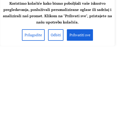
Koristimo kolačiće kako bismo poboljšali vaše iskustvo
pregledavanja, posluživali personalizirane oglase ili sadržaj i
analizirali naš promet. Klikom na "Prihvati sve", pristajete na
našu upotrebu kolačića.
Prilagodite
Odbiti
Prihvatiti sve
STRANA GLAZBA
VIJESTI
Lana Del Rey upravo najavila
svjetsku turneju! Hoćemo li je
konačno vidjeti blizu Hrvatske?
Jedna od najpopularnijih pop pjevačica na svijetu, Lana Del