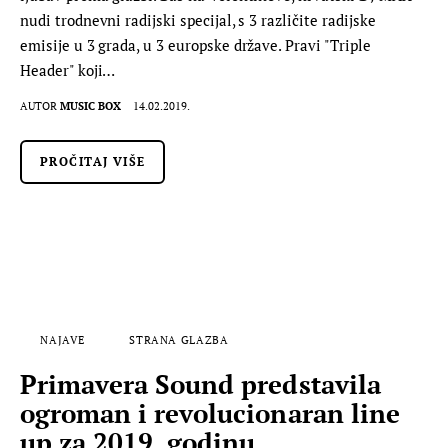
nudi trodnevni radijski specijal, s 3 različite radijske
emisije u 3 grada, u 3 europske države. Pravi "Triple
Header" koji…
AUTOR
MUSIC BOX
14.02.2019.
PROČITAJ VIŠE
NAJAVE
STRANA GLAZBA
Primavera Sound predstavila
ogroman i revolucionaran line
up za 2019. godinu