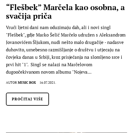
“Flešbek” Marčela kao osobna, a
svačija priča
Vrući ljetni dani nam oduzimaju dah, ali i novi singl
"Flešbek", gdje Marko Šelić Marčelo udružen s Aleksandrom
Jovanovićem Šljukom, nudi nešto malo drugačije - nadasve
duhovito, urnebesno razmišljanje o društvu i utjecaju na
čovjeka danas u Srbiji, kroz prisjećanja na slomljeno srce i
prvi hit "1". Singl se nalazi na Marčelovom
dugoočekivanom novom albumu "Nojeva…
AUTOR
MUSIC BOX
16.07.2021.
PROČITAJ VIŠE