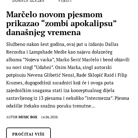
DOMAĆA GLAZBA
VIJESTI
Marčelo novom pjesmom
prikazao “zombi apokalipsu”
današnjeg vremena
Službeno nakon šest godina, ovaj put u izdanju Dallas
Recordsa i Lampshade Medie kao najavu dolazećeg
albuma “Nojeva varka”, Marko Šerić Marčelo i bend objavili
su novi singl “Udahni”. Osim Marka, singl autorski
potpisuju Nevena Glibetić Nensi, Rade Sklopić Raid i Filip
Krumes, dugogodišnji suradnici koji će i ovoga puta
zajedničkim snagama stati iza konceptualnog dijela
sastavljenog iz 13 pjesama i nekoliko “intermezza”. Pjesma
odašilje itekako snažnu poruku trenutne…
AUTOR
MUSIC BOX
14.06.2020.
PROČITAJ VIŠE