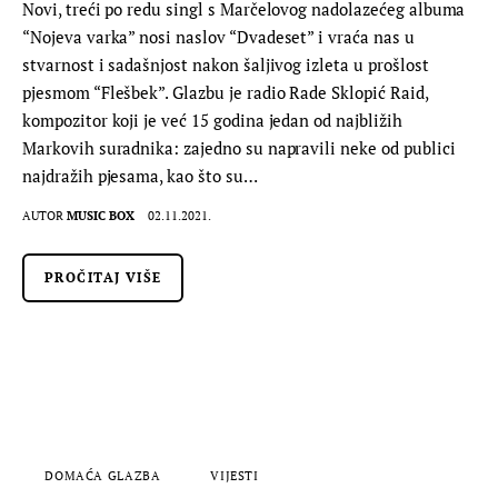
Novi, treći po redu singl s Marčelovog nadolazećeg albuma
“Nojeva varka” nosi naslov “Dvadeset” i vraća nas u
stvarnost i sadašnjost nakon šaljivog izleta u prošlost
pjesmom “Flešbek”. Glazbu je radio Rade Sklopić Raid,
kompozitor koji je već 15 godina jedan od najbližih
Markovih suradnika: zajedno su napravili neke od publici
najdražih pjesama, kao što su…
AUTOR
MUSIC BOX
02.11.2021.
PROČITAJ VIŠE
DOMAĆA GLAZBA
VIJESTI