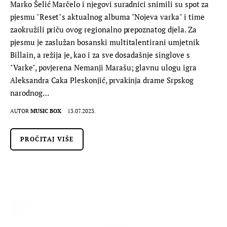
Marko Šelić Marčelo i njegovi suradnici snimili su spot za
pjesmu "Reset"s aktualnog albuma "Nojeva varka" i time
zaokružili priču ovog regionalno prepoznatog djela. Za
pjesmu je zaslužan bosanski multitalentirani umjetnik
Billain, a režija je, kao i za sve dosadašnje singlove s
"Varke", povjerena Nemanji Marašu; glavnu ulogu igra
Aleksandra Caka Pleskonjić, prvakinja drame Srpskog
narodnog…
AUTOR
MUSIC BOX
13.07.2023.
PROČITAJ VIŠE