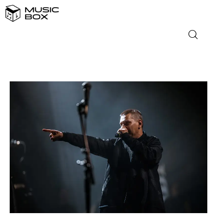
NASLOVNICA
DOMAĆA GLAZBA
STRANA GLAZBA
FILM
MUSIC BOX