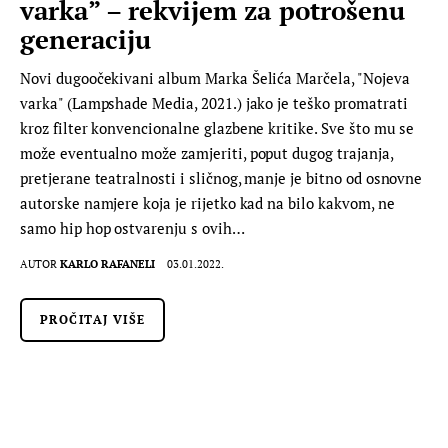
varka” – rekvijem za potrošenu
generaciju
Novi dugoočekivani album Marka Šelića Marčela, "Nojeva
varka" (Lampshade Media, 2021.) jako je teško promatrati
kroz filter konvencionalne glazbene kritike. Sve što mu se
može eventualno može zamjeriti, poput dugog trajanja,
pretjerane teatralnosti i sličnog, manje je bitno od osnovne
autorske namjere koja je rijetko kad na bilo kakvom, ne
samo hip hop ostvarenju s ovih…
AUTOR
KARLO RAFANELI
03.01.2022.
PROČITAJ VIŠE